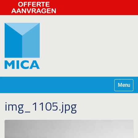
Klap navig
img_1105.jpg