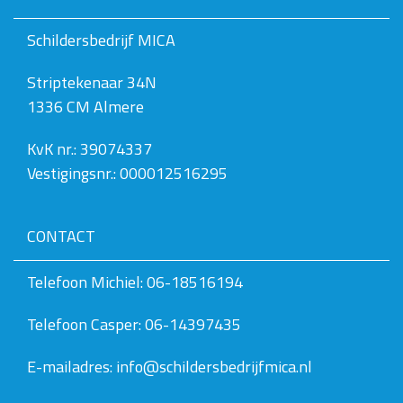
o
l
Schildersbedrijf MICA
l
e
Striptekenaar 34N
d
i
1336 CM Almere
g
e
w
KvK nr.: 39074337
e
Vestigingsnr.: 000012516295
e
r
g
a
CONTACT
v
e
v
Telefoon Michiel: 06-18516194
a
n
Telefoon Casper: 06-14397435
d
e
a
E-mailadres: info@schildersbedrijfmica.nl
f
b