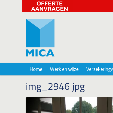
Home
Werk en wijze
Verzekering
img_2946.jpg