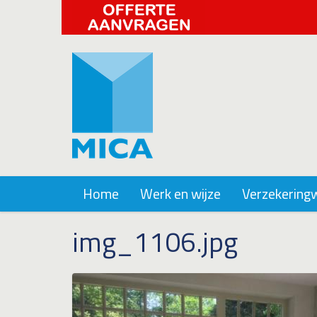
Home
Werk en wijze
Verzekering
img_1106.jpg