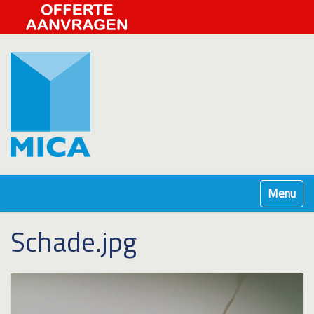
Klap navig
Schade.jpg