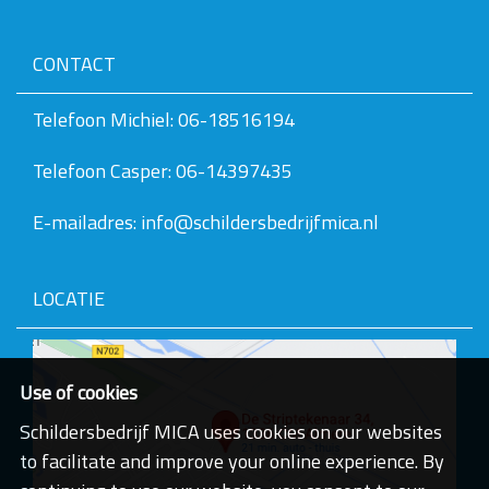
r
g
a
CONTACT
v
e
v
Telefoon Michiel: 06-18516194
a
n
Telefoon Casper: 06-14397435
d
e
a
E-mailadres: info@schildersbedrijfmica.nl
f
b
e
e
LOCATIE
l
d
i
n
g
Use of cookies
.
.
Schildersbedrijf MICA uses cookies on our websites
.
to facilitate and improve your online experience. By